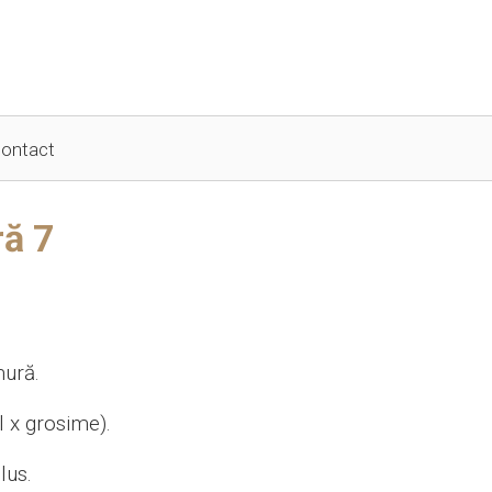
ontact
ă 7
mură.
l x grosime).
lus.