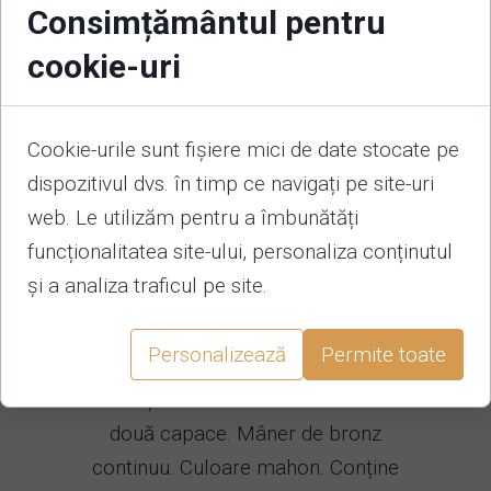
Consimțământul pentru
american mahon
cookie-uri
Cookie-urile sunt fișiere mici de date stocate pe
Este cel mai elegant model disponibil
dispozitivul dvs. în timp ce navigați pe site-uri
în colecție, calitatea și atenția la
web. Le utilizăm pentru a îmbunătăți
detalii fiind punctele sale forte.
funcționalitatea site-ului, personaliza conținutul
Elementele de decor sunt realizate
și a analiza traficul pe site.
din feronerie care prezintă Cina cea
de Taină în bronz și statuete în
Personalizează
Permite toate
colțuri ce reprezintă pe Fecioara
Maria și Isus Hristos. Deschidere în
două capace. Mâner de bronz
continuu. Culoare mahon. Conține