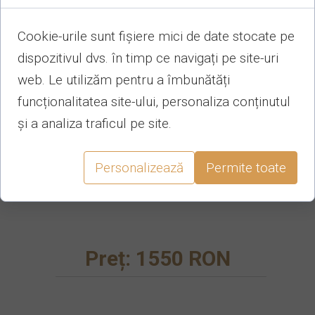
complet capitonat
Cookie-urile sunt fișiere mici de date stocate pe
cu mânere
dispozitivul dvs. în timp ce navigați pe site-uri
web. Le utilizăm pentru a îmbunătăți
funcționalitatea site-ului, personaliza conținutul
Realizat în România după un model
și a analiza traficul pe site.
italian, are linii drepte, elegante, fiind
foarte sobru. Conține respete, silie,
Personalizează
Permite toate
cearceaf mic, pernă, capac îmbrăcat
și cuie autofiletante.
Preț: 1550 RON