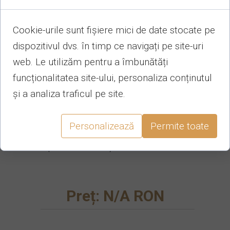
Unguresc de stejar
Cookie-urile sunt fișiere mici de date stocate pe
dispozitivul dvs. în timp ce navigați pe site-uri
Sicriu din lemn masiv de stejar.
web. Le utilizăm pentru a îmbunătăți
Modelul este inspirat din tradițiile
funcționalitatea site-ului, personaliza conținutul
ungurești. Culoare deosebită de
și a analiza traficul pe site.
miere lăcuită. Mânere aurii și capac
sculptat de jur împrejur. Conține
Personalizează
Permite toate
respete, silie, cearceaf mic, pernă,
capac îmbrăcat și cuie autofiletante.
Preț: N/A RON